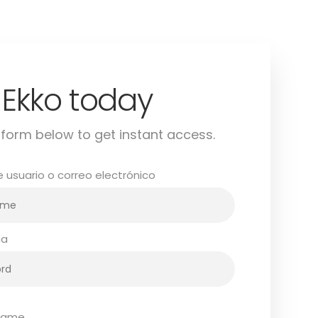
 Ekko today
n up now
he form below to get instant access.
usuario o correo electrónico
ña
dame