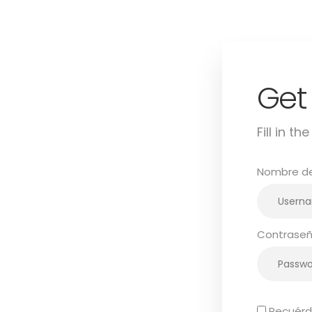
Get
Sig
Fill in t
t
Nombre de 
Contrase
Recuér